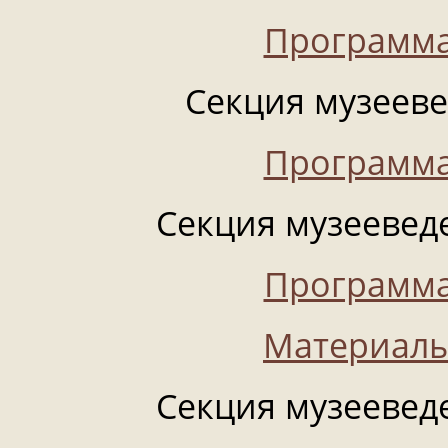
Программа
Секция музеевед
Программа
Секция музееведе
Программа
Материалы
Секция музееведе