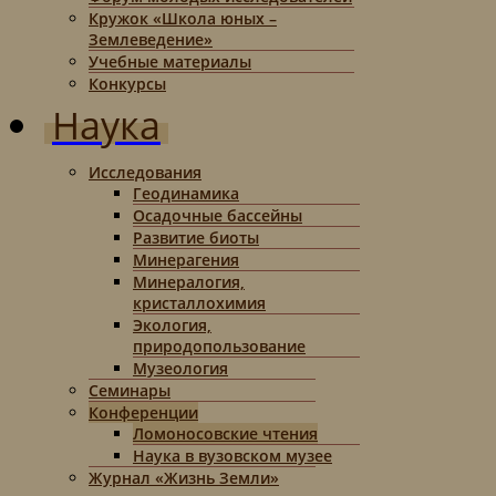
Кружок «Школа юных –
Землеведение»
Учебные материалы
Конкурсы
Наука
Исследования
Геодинамика
Осадочные бассейны
Развитие биоты
Минерагения
Минералогия,
кристаллохимия
Экология,
природопользование
Музеология
Семинары
Конференции
Ломоносовские чтения
Наука в вузовском музее
Журнал «Жизнь Земли»