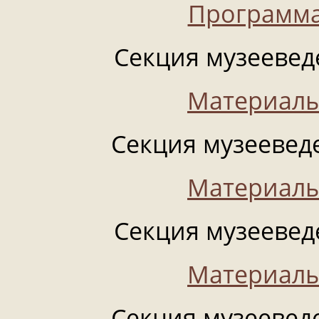
Программа
Секция музееведе
Материалы
Секция музееведе
Материалы
Секция музееведе
Материалы
Секция музееведе