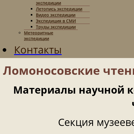
экспедиции
Летопись экспедиции
Видео экспедиции
Экспедиция в СМИ
Труды экспедиции
Метеоритные
экспедиции
Контакты
Ломоносовские чтен
Материалы научной 
Секция музееве