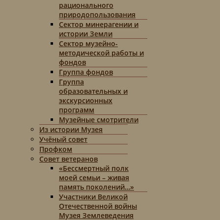
рационального
природопользования
Сектор минерагении и
истории Земли
Сектор музейно-
методической работы и
фондов
Группа фондов
Группа
образовательных и
экскурсионных
программ
Музейные смотрители
Из истории Музея
Учёный совет
Профком
Совет ветеранов
«Бессмертный полк
моей семьи – живая
память поколений…»
Участники Великой
Отечественной войны
Музея Землеведения