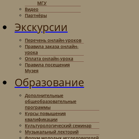
МГУ
Видео
Партнёры
Экскурсии
Перечень онлайн-уроков
Правила заказа онлайн-
урока
Оплата онлайн-урока
Правила посещения
Музея
Образование
Дополнительные
общеобразовательные
программы
Курсы повышения
квалификации
Культурологический семинар
Музыкальный лекторий
Форум молодых исследователей