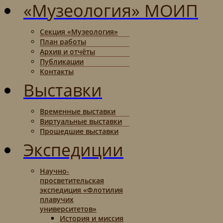
«Музеология» МОИП
Секция «Музеология»
План работы
Архив и отчёты
Публикации
Контакты
Выставки
Временные выставки
Виртуальные выставки
Прошедшие выставки
Экспедиции
Научно-
просветительская
экспедиция «Флотилия
плавучих
университетов»
История и миссия