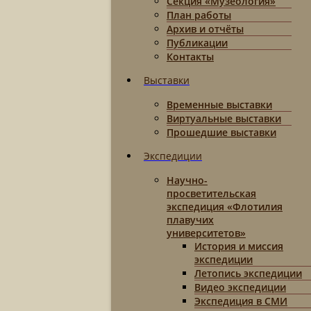
Секция «Музеология»
План работы
Архив и отчёты
Публикации
Контакты
Выставки
Временные выставки
Виртуальные выставки
Прошедшие выставки
Экспедиции
Научно-
просветительская
экспедиция «Флотилия
плавучих
университетов»
История и миссия
экспедиции
Летопись экспедиции
Видео экспедиции
Экспедиция в СМИ