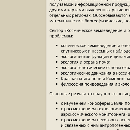
получаемой информационной продукции
другими картами выделенных регионов
отдельных регионах. Обосновываются 
математические, биогеофизические, по
Сектор «Космическое землеведение и 
проблемам:
космическое землеведение и оцен
спутниковых и наземных наблюд
экологические функции и динамик
экология и охрана почв;
эколого-генетические основы ох
экологические движения в России
Красная книга почв и Комплексн
философия почвоведения и эколо
Основные результаты научно-экспозиц
с изучением криосферы Земли по 
с рассмотрением технологических
аэрокосмического мониторинга (В.
с рассмотрением некоторых аспе
и связанных с ним антропогенны