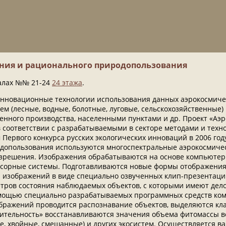
ения и рационального природопользования
залах №№ 21-24
24 этажа
.
инновационные технологии использования данных аэрокосмиче
ем (лесные, водные, болотные, луговые, сельскохозяйственные)
енного производства, населенными пунктами и др. Проект «Аэ
в соответствии с разрабатываемыми в секторе методами и тех
 Первого конкурса русских экологических инноваций в 2006 г
одопользования используются многоспектральные аэрокосмиче
азрешения. Изображения обрабатываются на основе компьютер
сорные системы. Подготавливаются новые формы отображения
изображений в виде специально озвученных клип-презентаций
етров состояния наблюдаемых объектов, с которыми имеют дел
омощью специально разрабатываемых программных средств ко
бражений проводится распознавание объектов, выделяются кла
астительность» восстанавливаются значения объема фитомассы 
, хвойные, смешанные) и других экосистем. Осуществляется в