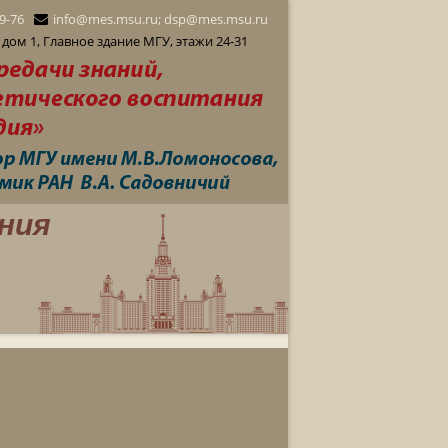
29-76
info@mes.msu.ru; dsp@mes.msu.ru
дом 1, Главное здание МГУ, этажи 24-31
ния