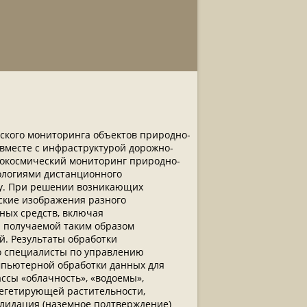
ского мониторинга объектов природно-
 вместе с инфраструктурой дорожно-
рокосмический мониторинг природно-
нологиями дистанционного
оду. При решении возникающих
ские изображения разного
ных средств, включая
 получаемой таким образом
. Результаты обработки
о специалисты по управлению
мпьютерной обработки данных для
ссы «облачность», «водоемы»,
вегетирующей растительности,
алидация (наземное подтверждение)