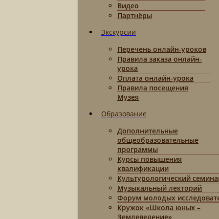
Видео
Партнёры
Экскурсии
Перечень онлайн-уроков
Правила заказа онлайн-
урока
Оплата онлайн-урока
Правила посещения
Музея
Образование
Дополнительные
общеобразовательные
программы
Курсы повышения
квалификации
Культурологический семина
Музыкальный лекторий
Форум молодых исследоват
Кружок «Школа юных –
Землеведение»