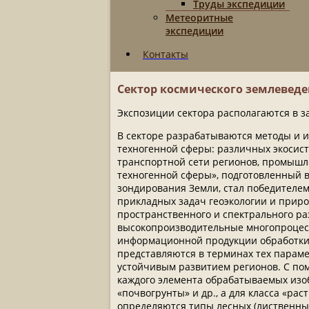
Труды экспедиции
Метеоритные
экспедиции
Контакты
Сектор космического землевед
Экспозиции сектора располагаются в 
В секторе разрабатываются методы и 
техногенной сферы: различных экосист
транспортной сети регионов, промышл
техногенной сферы», подготовленный 
зондирования Земли, стал победителем
прикладных задач геоэкологии и прир
пространственного и спектрального р
высокопроизводительные многопроцес
информационной продукции обработки 
представляются в терминах тех парам
устойчивым развитием регионов. С п
каждого элемента обрабатываемых изо
«почвогрунты» и др., а для класса «р
определяются типы лесных (лиственные