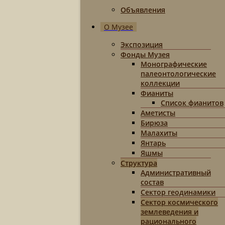
Объявления
О Музее
Экспозиция
Фонды Музея
Монографические
палеонтологические
коллекции
Фианиты
Список фианитов
Аметисты
Бирюза
Малахиты
Янтарь
Яшмы
Структура
Административный
состав
Сектор геодинамики
Сектор космического
землеведения и
рационального