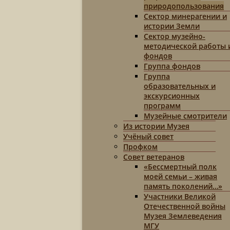
природопользования
Сектор минерагении и
истории Земли
Сектор музейно-
методической работы 
фондов
Группа фондов
Группа
образовательных и
экскурсионных
программ
Музейные смотрители
Из истории Музея
Учёный совет
Профком
Совет ветеранов
«Бессмертный полк
моей семьи – живая
память поколений…»
Участники Великой
Отечественной войны
Музея Землеведения
МГУ