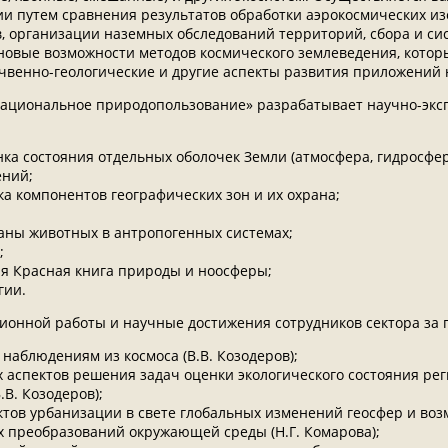
 путем сравнения результатов обработки аэрокосмических и
, организации наземных обследований территорий, сбора и с
новые возможности методов космического землеведения, кот
чвенно-геологические и другие аспекты развития приложений 
рациональное природопользование» разрабатывает научно-экс
ка состояния отдельных оболочек Земли (атмосфера, гидросфе
ений;
а компонентов географических зон и их охрана;
раны животных в антропогенных системах;
;
ая Красная книга природы и ноосферы;
гии.
ионной работы и научные достижения сотрудников сектора за 
наблюдениям из космоса (В.В. Козодеров);
 аспектов решения задач оценки экологического состояния ре
В. Козодеров);
ктов урбанизации в свете глобальных изменений геосфер и воз
х преобразований окружающей среды (Н.Г. Комарова);