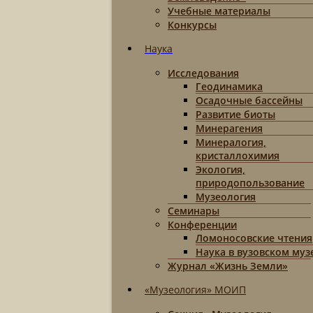
Учебные материалы
Конкурсы
Наука
Исследования
Геодинамика
Осадочные бассейны
Развитие биоты
Минерагения
Минералогия,
кристаллохимия
Экология,
природопользование
Музеология
Семинары
Конференции
Ломоносовские чтения
Наука в вузовском муз
Журнал «Жизнь Земли»
«Музеология» МОИП