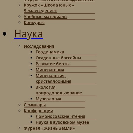
Кружок «Школа юных –
Землеведение»
Учебные материалы
Конкурсы
Наука
Исследования
Геодинамика
Осадочные бассейны
Развитие биоты
Минерагения
Минералогия,
кристаллохимия
Экология,
природопользование
Музеология
Семинары
Конференции
Ломоносовские чтения
Наука в вузовском музее
Журнал «Жизнь Земли»