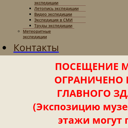
экспедиции
Летопись экспедиции
Видео экспедиции
Экспедиция в СМИ
Труды экспедиции
Метеоритные
экспедиции
Контакты
ПОСЕЩЕНИЕ М
ОГРАНИЧЕНО 
ГЛАВНОГО ЗД
(Экспозицию музея
этажи могут 