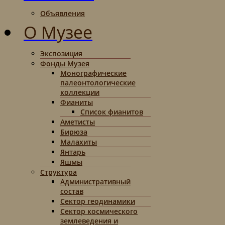
Объявления
О Музее
Экспозиция
Фонды Музея
Монографические
палеонтологические
коллекции
Фианиты
Список фианитов
Аметисты
Бирюза
Малахиты
Янтарь
Яшмы
Структура
Административный
состав
Сектор геодинамики
Сектор космического
землеведения и