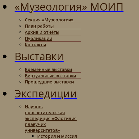
«Музеология» МОИП
Секция «Музеология»
План работы
Архив и отчёты
Публикации
Контакты
Выставки
Временные выставки
Виртуальные выставки
Прошедшие выставки
Экспедиции
Научно-
просветительская
экспедиция «Флотилия
плавучих
университетов»
История и миссия