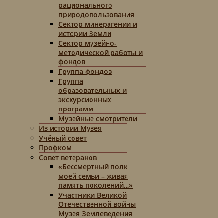
рационального
природопользования
Сектор минерагении и
истории Земли
Сектор музейно-
методической работы и
фондов
Группа фондов
Группа
образовательных и
экскурсионных
программ
Музейные смотрители
Из истории Музея
Учёный совет
Профком
Совет ветеранов
«Бессмертный полк
моей семьи – живая
память поколений…»
Участники Великой
Отечественной войны
Музея Землеведения