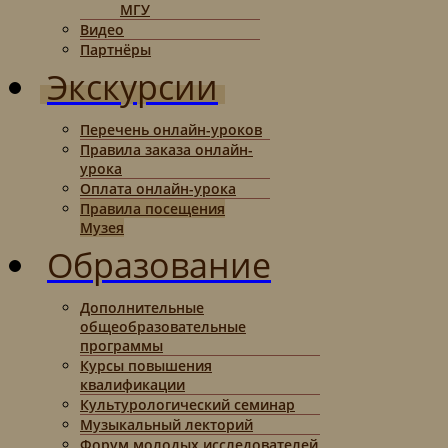
МГУ
Видео
Партнёры
Экскурсии
Перечень онлайн-уроков
Правила заказа онлайн-
урока
Оплата онлайн-урока
Правила посещения
Музея
Образование
Дополнительные
общеобразовательные
программы
Курсы повышения
квалификации
Культурологический семинар
Музыкальный лекторий
Форум молодых исследователей