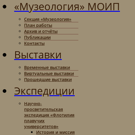
«Музеология» МОИП
Секция «Музеология»
План работы
Архив и отчёты
Публикации
Контакты
Выставки
Временные выставки
Виртуальные выставки
Прошедшие выставки
Экспедиции
Научно-
просветительская
экспедиция «Флотилия
плавучих
университетов»
История и миссия