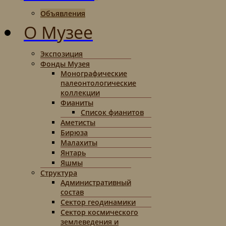
Объявления
О Музее
Экспозиция
Фонды Музея
Монографические
палеонтологические
коллекции
Фианиты
Список фианитов
Аметисты
Бирюза
Малахиты
Янтарь
Яшмы
Структура
Административный
состав
Сектор геодинамики
Сектор космического
землеведения и