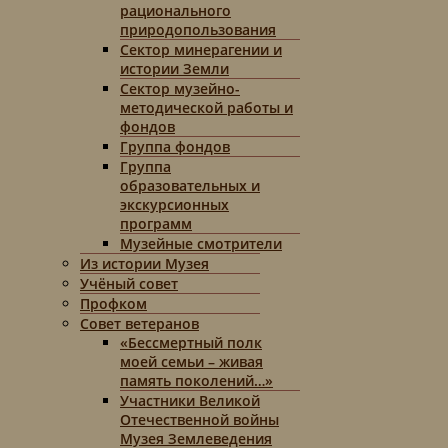
рационального
природопользования
Сектор минерагении и
истории Земли
Сектор музейно-
методической работы и
фондов
Группа фондов
Группа
образовательных и
экскурсионных
программ
Музейные смотрители
Из истории Музея
Учёный совет
Профком
Совет ветеранов
«Бессмертный полк
моей семьи – живая
память поколений…»
Участники Великой
Отечественной войны
Музея Землеведения