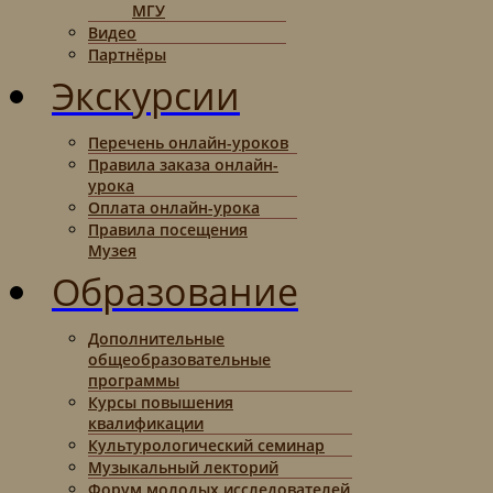
МГУ
Видео
Партнёры
Экскурсии
Перечень онлайн-уроков
Правила заказа онлайн-
урока
Оплата онлайн-урока
Правила посещения
Музея
Образование
Дополнительные
общеобразовательные
программы
Курсы повышения
квалификации
Культурологический семинар
Музыкальный лекторий
Форум молодых исследователей