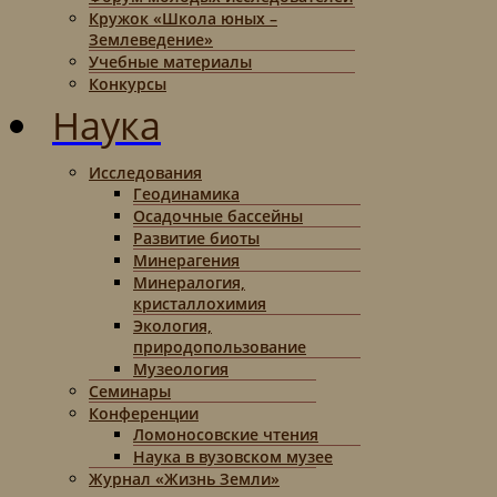
Кружок «Школа юных –
Землеведение»
Учебные материалы
Конкурсы
Наука
Исследования
Геодинамика
Осадочные бассейны
Развитие биоты
Минерагения
Минералогия,
кристаллохимия
Экология,
природопользование
Музеология
Семинары
Конференции
Ломоносовские чтения
Наука в вузовском музее
Журнал «Жизнь Земли»