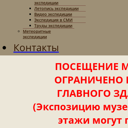
экспедиции
Летопись экспедиции
Видео экспедиции
Экспедиция в СМИ
Труды экспедиции
Метеоритные
экспедиции
Контакты
ПОСЕЩЕНИЕ М
ОГРАНИЧЕНО 
ГЛАВНОГО ЗД
(Экспозицию музея
этажи могут 