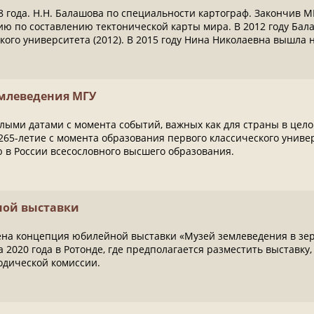
8 года. Н.Н. Балашова по специальности картограф. Закончив 
ю по составлению тектонической карты мира. В 2012 году Ба
ого университета (2012). В 2015 году Нина Николаевна вышла 
емлеведения МГУ
лыми датами с момента событий, важных как для страны в целом
265-летие с момента образования первого классического униве
 в России всесословного высшего образования.
ной выставки
ена концепция юбилейной выставки «Музей землеведения в зер
а 2020 года в Ротонде, где предполагается разместить выставк
одической комиссии.