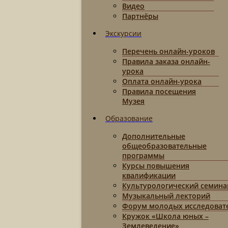
Видео
Партнёры
Экскурсии
Перечень онлайн-уроков
Правила заказа онлайн-
урока
Оплата онлайн-урока
Правила посещения
Музея
Образование
Дополнительные
общеобразовательные
программы
Курсы повышения
квалификации
Культурологический семина
Музыкальный лекторий
Форум молодых исследоват
Кружок «Школа юных –
Землеведение»