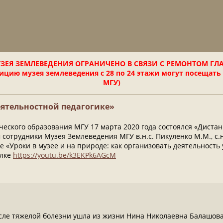
ЗЕЯ ЗЕМЛЕВЕДЕНИЯ ОГРАНИЧЕНО В СВЯЗИ С РЕМОНТОМ ГЛ
цию музея землеведения с 28 по 24 этажи могут посещать
МГУ)
ятельностной педагогике»
ического образования МГУ 17 марта 2020 года состоялся «Дист
 сотрудники Музея Землеведения МГУ в.н.с. Пикуленко М.М., с.н.
е «Уроки в музее и на природе: как организовать деятельност
ылке
https://youtu.be/k3EKPk6AGcM
после тяжелой болезни ушла из жизни Нина Николаевна Балашова