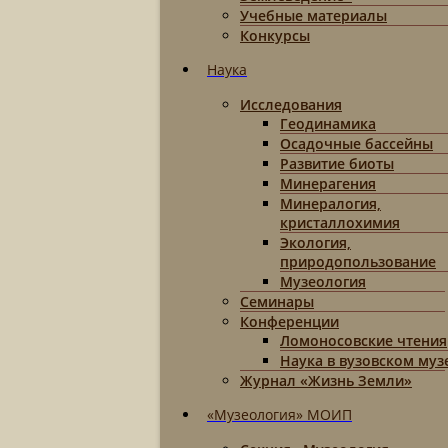
Учебные материалы
Конкурсы
Наука
Исследования
Геодинамика
Осадочные бассейны
Развитие биоты
Минерагения
Минералогия,
кристаллохимия
Экология,
природопользование
Музеология
Семинары
Конференции
Ломоносовские чтения
Наука в вузовском муз
Журнал «Жизнь Земли»
«Музеология» МОИП