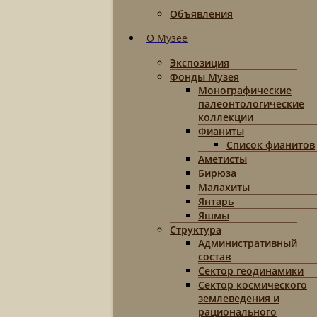
Объявления
О Музее
Экспозиция
Фонды Музея
Монографические
палеонтологические
коллекции
Фианиты
Список фианитов
Аметисты
Бирюза
Малахиты
Янтарь
Яшмы
Структура
Административный
состав
Сектор геодинамики
Сектор космического
землеведения и
рационального