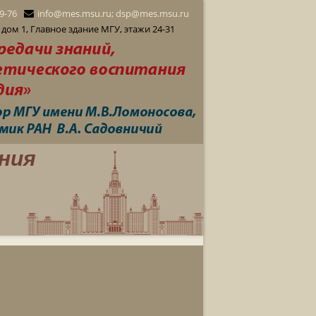
29-76
info@mes.msu.ru; dsp@mes.msu.ru
дом 1, Главное здание МГУ, этажи 24-31
ния