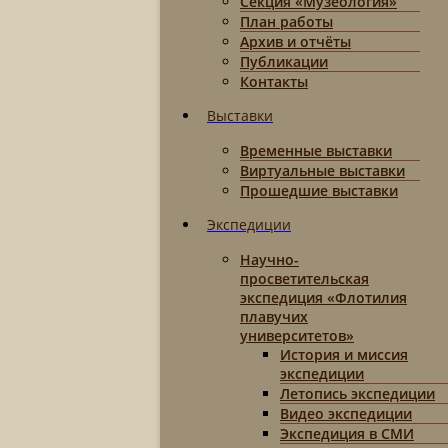
Секция «Музеология»
План работы
Архив и отчёты
Публикации
Контакты
Выставки
Временные выставки
Виртуальные выставки
Прошедшие выставки
Экспедиции
Научно-
просветительская
экспедиция «Флотилия
плавучих
университетов»
История и миссия
экспедиции
Летопись экспедиции
Видео экспедиции
Экспедиция в СМИ