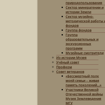
природопользования
Сектор минерагении и
истории Земли
Сектор музейно-
методической работы 
фондов
Группа фондов
Группа
образовательных и
экскурсионных
программ
Музейные смотрители
Из истории Музея
Учёный совет
Профком
Совет ветеранов
«Бессмертный полк
моей семьи – живая
память поколений…»
Участники Великой
Отечественной войны
Музея Землеведения
МГУ