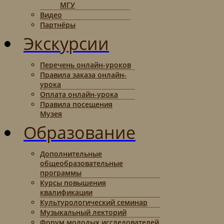
МГУ
Видео
Партнёры
Экскурсии
Перечень онлайн-уроков
Правила заказа онлайн-
урока
Оплата онлайн-урока
Правила посещения
Музея
Образование
Дополнительные
общеобразовательные
программы
Курсы повышения
квалификации
Культурологический семинар
Музыкальный лекторий
Форум молодых исследователей