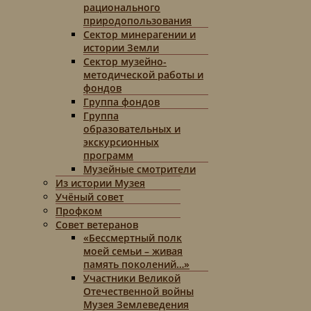
рационального
природопользования
Сектор минерагении и
истории Земли
Сектор музейно-
методической работы и
фондов
Группа фондов
Группа
образовательных и
экскурсионных
программ
Музейные смотрители
Из истории Музея
Учёный совет
Профком
Совет ветеранов
«Бессмертный полк
моей семьи – живая
память поколений…»
Участники Великой
Отечественной войны
Музея Землеведения