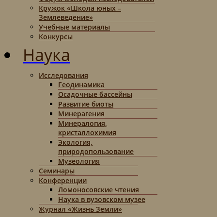
Кружок «Школа юных –
Землеведение»
Учебные материалы
Конкурсы
Наука
Исследования
Геодинамика
Осадочные бассейны
Развитие биоты
Минерагения
Минералогия,
кристаллохимия
Экология,
природопользование
Музеология
Семинары
Конференции
Ломоносовские чтения
Наука в вузовском музее
Журнал «Жизнь Земли»