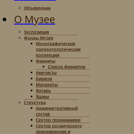
Объявления
О Музее
Экспозиция
Фонды Музея
Монографические
палеонтологические
коллекции
Фианиты
Список фианитов
Аметисты
Бирюза
Малахиты
Янтарь
Яшмы
Структура
Административный
состав
Сектор геодинамики
Сектор космического
землеведения и