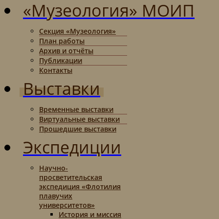
«Музеология» МОИП
Секция «Музеология»
План работы
Архив и отчёты
Публикации
Контакты
Выставки
Временные выставки
Виртуальные выставки
Прошедшие выставки
Экспедиции
Научно-
просветительская
экспедиция «Флотилия
плавучих
университетов»
История и миссия