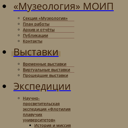
«Музеология» МОИП
Секция «Музеология»
План работы
Архив и отчёты
Публикации
Контакты
Выставки
Временные выставки
Виртуальные выставки
Прошедшие выставки
Экспедиции
Научно-
просветительская
экспедиция «Флотилия
плавучих
университетов»
История и миссия