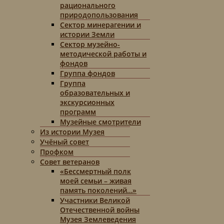
рационального
природопользования
Сектор минерагении и
истории Земли
Сектор музейно-
методической работы и
фондов
Группа фондов
Группа
образовательных и
экскурсионных
программ
Музейные смотрители
Из истории Музея
Учёный совет
Профком
Совет ветеранов
«Бессмертный полк
моей семьи – живая
память поколений…»
Участники Великой
Отечественной войны
Музея Землеведения