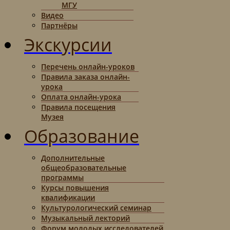
МГУ
Видео
Партнёры
Экскурсии
Перечень онлайн-уроков
Правила заказа онлайн-
урока
Оплата онлайн-урока
Правила посещения
Музея
Образование
Дополнительные
общеобразовательные
программы
Курсы повышения
квалификации
Культурологический семинар
Музыкальный лекторий
Форум молодых исследователей