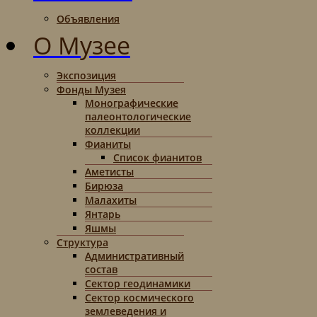
Объявления
О Музее
Экспозиция
Фонды Музея
Монографические
палеонтологические
коллекции
Фианиты
Список фианитов
Аметисты
Бирюза
Малахиты
Янтарь
Яшмы
Структура
Административный
состав
Сектор геодинамики
Сектор космического
землеведения и