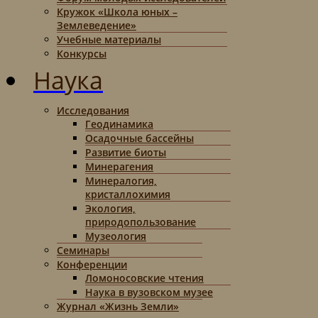
Кружок «Школа юных –
Землеведение»
Учебные материалы
Конкурсы
Наука
Исследования
Геодинамика
Осадочные бассейны
Развитие биоты
Минерагения
Минералогия,
кристаллохимия
Экология,
природопользование
Музеология
Семинары
Конференции
Ломоносовские чтения
Наука в вузовском музее
Журнал «Жизнь Земли»