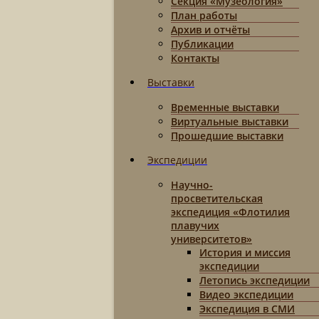
Секция «Музеология»
План работы
Архив и отчёты
Публикации
Контакты
Выставки
Временные выставки
Виртуальные выставки
Прошедшие выставки
Экспедиции
Научно-
просветительская
экспедиция «Флотилия
плавучих
университетов»
История и миссия
экспедиции
Летопись экспедиции
Видео экспедиции
Экспедиция в СМИ