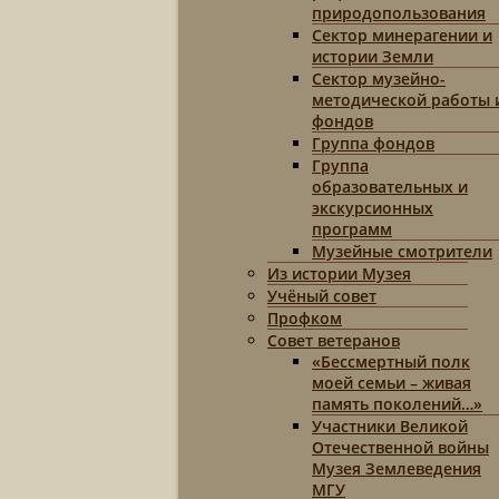
природопользования
Сектор минерагении и
истории Земли
Сектор музейно-
методической работы 
фондов
Группа фондов
Группа
образовательных и
экскурсионных
программ
Музейные смотрители
Из истории Музея
Учёный совет
Профком
Совет ветеранов
«Бессмертный полк
моей семьи – живая
память поколений…»
Участники Великой
Отечественной войны
Музея Землеведения
МГУ