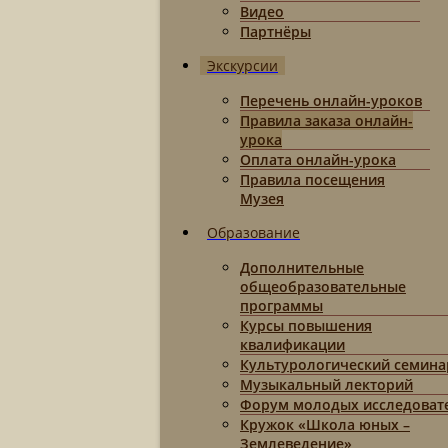
Видео
Партнёры
Экскурсии
Перечень онлайн-уроков
Правила заказа онлайн-
урока
Оплата онлайн-урока
Правила посещения
Музея
Образование
Дополнительные
общеобразовательные
программы
Курсы повышения
квалификации
Культурологический семина
Музыкальный лекторий
Форум молодых исследоват
Кружок «Школа юных –
Землеведение»