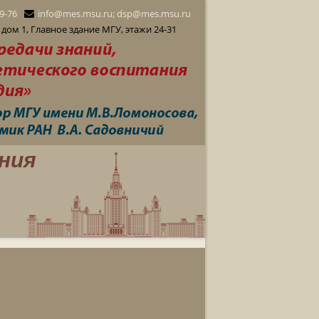
29-76
info@mes.msu.ru; dsp@mes.msu.ru
дом 1, Главное здание МГУ, этажи 24-31
ния