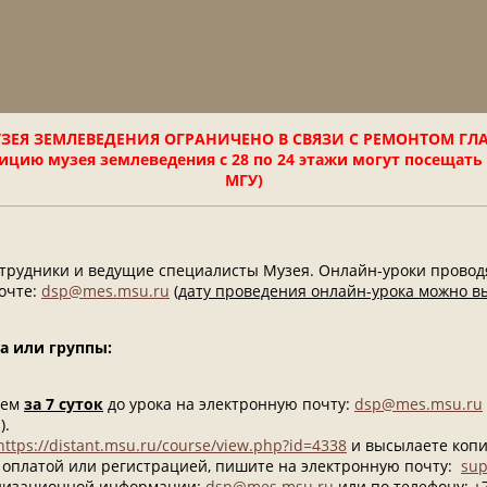
ЗЕЯ ЗЕМЛЕВЕДЕНИЯ ОГРАНИЧЕНО В СВЯЗИ С РЕМОНТОМ ГЛ
цию музея землеведения с 28 по 24 этажи могут посещать
МГУ)
отрудники и ведущие специалисты Музея. Онлайн-уроки провод
очте:
dsp@mes.msu.ru
(
дату проведения онлайн-урока можно в
а или группы:
чем
за 7 суток
до урока на электронную почту:
dsp@mes.msu.ru
).
https://distant.msu.ru/course/view.php?id=4338
и высылаете копи
латой или регистрацией, пишите на электронную почту: ​​​​​​​
sup
анизационной информации:
dsp@mes.msu.ru
или по телефону: +7