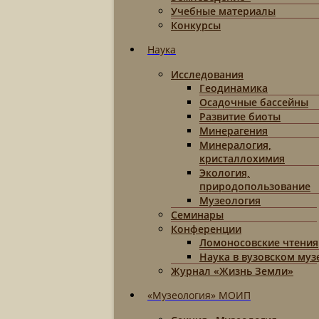
Учебные материалы
Конкурсы
Наука
Исследования
Геодинамика
Осадочные бассейны
Развитие биоты
Минерагения
Минералогия,
кристаллохимия
Экология,
природопользование
Музеология
Семинары
Конференции
Ломоносовские чтения
Наука в вузовском муз
Журнал «Жизнь Земли»
«Музеология» МОИП