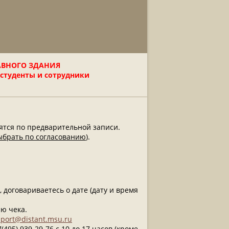
АВНОГО ЗДАНИЯ
 студенты и сотрудники
ятся по предварительной записи.
ыбрать по согласованию
).
, договариваетесь о дате (дату и время
ю чека.
port@distant.msu.ru
(495) 939-29-76 с 10 до 17 часов (кроме