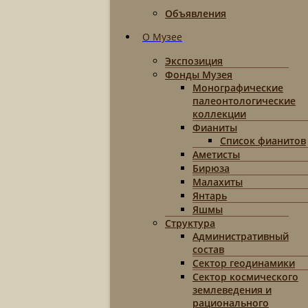
Объявления
О Музее
Экспозиция
Фонды Музея
Монографические
палеонтологические
коллекции
Фианиты
Список фианитов
Аметисты
Бирюза
Малахиты
Янтарь
Яшмы
Структура
Административный
состав
Сектор геодинамики
Сектор космического
землеведения и
рационального