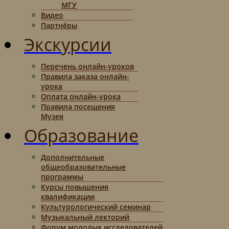
МГУ
Видео
Партнёры
Экскурсии
Перечень онлайн-уроков
Правила заказа онлайн-
урока
Оплата онлайн-урока
Правила посещения
Музея
Образование
Дополнительные
общеобразовательные
программы
Курсы повышения
квалификации
Культурологический семинар
Музыкальный лекторий
Форум молодых исследователей