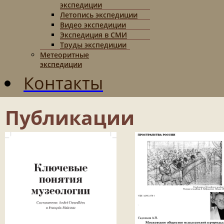
экспедиции
Летопись экспедиции
Видео экспедиции
Экспедиция в СМИ
Труды экспедиции
Метеоритные
экспедиции
Контакты
Публикации