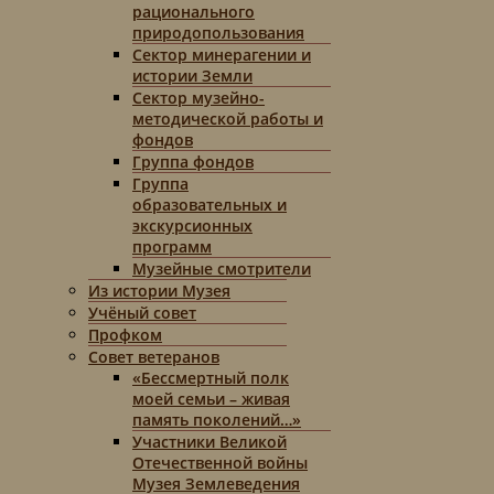
рационального
природопользования
Сектор минерагении и
истории Земли
Сектор музейно-
методической работы и
фондов
Группа фондов
Группа
образовательных и
экскурсионных
программ
Музейные смотрители
Из истории Музея
Учёный совет
Профком
Совет ветеранов
«Бессмертный полк
моей семьи – живая
память поколений…»
Участники Великой
Отечественной войны
Музея Землеведения