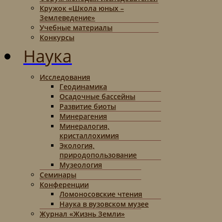
Кружок «Школа юных –
Землеведение»
Учебные материалы
Конкурсы
Наука
Исследования
Геодинамика
Осадочные бассейны
Развитие биоты
Минерагения
Минералогия,
кристаллохимия
Экология,
природопользование
Музеология
Семинары
Конференции
Ломоносовские чтения
Наука в вузовском музее
Журнал «Жизнь Земли»