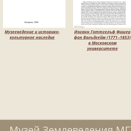
Музееведение и историко-
Иоганн Готтгельф Фишер
культурное наследие
фон Вальдгейм (1771‒1853)
в Московском
университете
Музей Землеведения МГУ