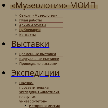
«Музеология» МОИП
Секция «Музеология»
План работы
Архив и отчёты
Публикации
Контакты
Выставки
Временные выставки
Виртуальные выставки
Прошедшие выставки
Экспедиции
Научно-
просветительская
экспедиция «Флотилия
плавучих
университетов»
История и миссия