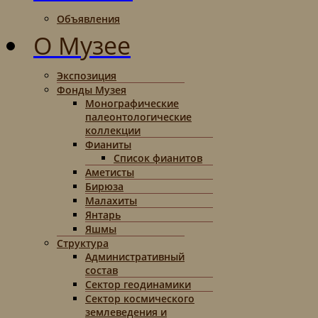
Объявления
О Музее
Экспозиция
Фонды Музея
Монографические
палеонтологические
коллекции
Фианиты
Список фианитов
Аметисты
Бирюза
Малахиты
Янтарь
Яшмы
Структура
Административный
состав
Сектор геодинамики
Сектор космического
землеведения и