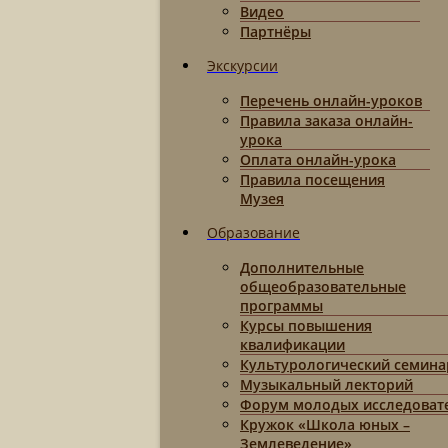
Видео
Партнёры
Экскурсии
Перечень онлайн-уроков
Правила заказа онлайн-
урока
Оплата онлайн-урока
Правила посещения
Музея
Образование
Дополнительные
общеобразовательные
программы
Курсы повышения
квалификации
Культурологический семина
Музыкальный лекторий
Форум молодых исследоват
Кружок «Школа юных –
Землеведение»