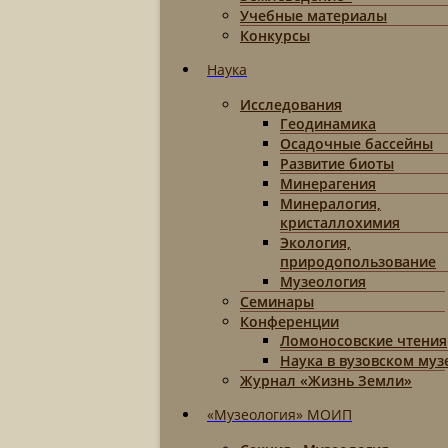
Учебные материалы
Конкурсы
Наука
Исследования
Геодинамика
Осадочные бассейны
Развитие биоты
Минерагения
Минералогия,
кристаллохимия
Экология,
природопользование
Музеология
Семинары
Конференции
Ломоносовские чтения
Наука в вузовском муз
Журнал «Жизнь Земли»
«Музеология» МОИП