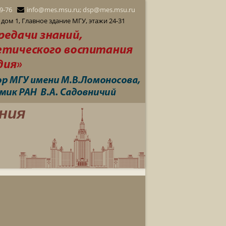
29-76
info@mes.msu.ru; dsp@mes.msu.ru
дом 1, Главное здание МГУ, этажи 24-31
ния