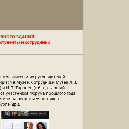
АВНОГО ЗДАНИЯ
 студенты и сотрудники
я школьников и их руководителей
ится в Музее. Сотрудники Музея Л.В.
 и И.П. Таранец (к.б.н., старший
са участников Форума прошлого года,
етили на вопросы участников
рг и др.).