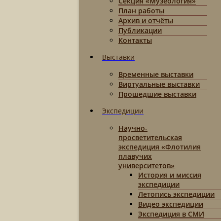
Секция «Музеология»
План работы
Архив и отчёты
Публикации
Контакты
Выставки
Временные выставки
Виртуальные выставки
Прошедшие выставки
Экспедиции
Научно-
просветительская
экспедиция «Флотилия
плавучих
университетов»
История и миссия
экспедиции
Летопись экспедиции
Видео экспедиции
Экспедиция в СМИ