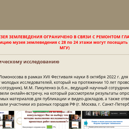
ЗЕЯ ЗЕМЛЕВЕДЕНИЯ ОГРАНИЧЕНО В СВЯЗИ С РЕМОНТОМ ГЛ
цию музея землеведения с 28 по 24 этажи могут посещать
МГУ)
гическому исследованию
моносова в рамках XVII Фестиваля науки 8 октября 2022 г. дл
олодых исследователей, который на протяжении 10 лет провод
 сотрудник), М.М. Пикуленко (к.б.н., ведущий научный сотрудник)
вели онлайн-встречу, на который рассмотрели результаты опро
ых материалов для публикации и видео-докладов, а также отв
и участники из разных городов РФ (г. Москва, г. Санкт-Петербу