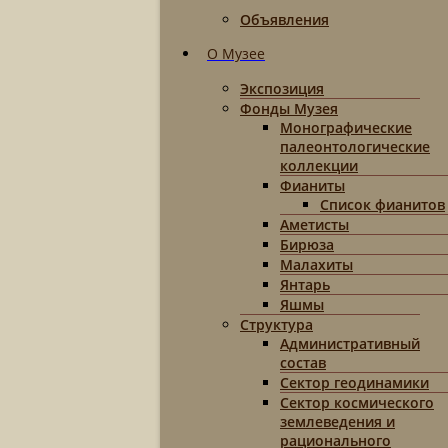
Объявления
О Музее
Экспозиция
Фонды Музея
Монографические
палеонтологические
коллекции
Фианиты
Список фианитов
Аметисты
Бирюза
Малахиты
Янтарь
Яшмы
Структура
Административный
состав
Сектор геодинамики
Сектор космического
землеведения и
рационального