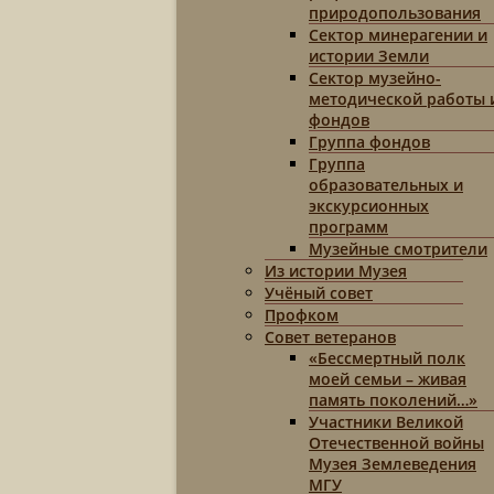
природопользования
Сектор минерагении и
истории Земли
Сектор музейно-
методической работы 
фондов
Группа фондов
Группа
образовательных и
экскурсионных
программ
Музейные смотрители
Из истории Музея
Учёный совет
Профком
Совет ветеранов
«Бессмертный полк
моей семьи – живая
память поколений…»
Участники Великой
Отечественной войны
Музея Землеведения
МГУ