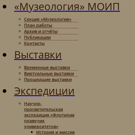
«Музеология» МОИП
Секция «Музеология»
План работы
Архив и отчёты
Публикации
Контакты
Выставки
Временные выставки
Виртуальные выставки
Прошедшие выставки
Экспедиции
Научно-
просветительская
экспедиция «Флотилия
плавучих
университетов»
История и миссия