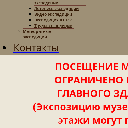
экспедиции
Летопись экспедиции
Видео экспедиции
Экспедиция в СМИ
Труды экспедиции
Метеоритные
экспедиции
Контакты
ПОСЕЩЕНИЕ М
ОГРАНИЧЕНО 
ГЛАВНОГО ЗД
(Экспозицию музея
этажи могут 