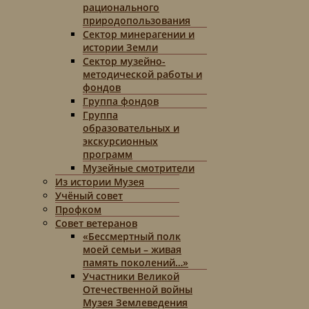
рационального
природопользования
Сектор минерагении и
истории Земли
Сектор музейно-
методической работы и
фондов
Группа фондов
Группа
образовательных и
экскурсионных
программ
Музейные смотрители
Из истории Музея
Учёный совет
Профком
Совет ветеранов
«Бессмертный полк
моей семьи – живая
память поколений…»
Участники Великой
Отечественной войны
Музея Землеведения