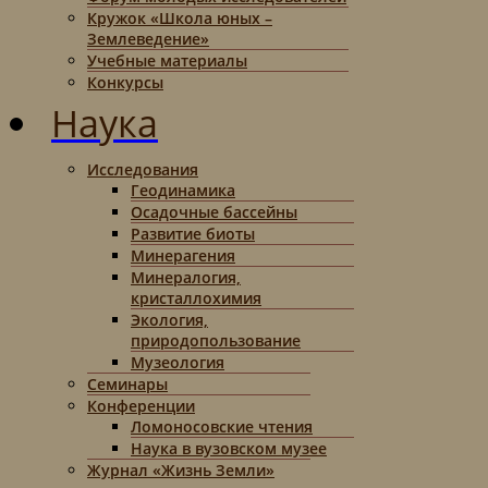
Кружок «Школа юных –
Землеведение»
Учебные материалы
Конкурсы
Наука
Исследования
Геодинамика
Осадочные бассейны
Развитие биоты
Минерагения
Минералогия,
кристаллохимия
Экология,
природопользование
Музеология
Семинары
Конференции
Ломоносовские чтения
Наука в вузовском музее
Журнал «Жизнь Земли»