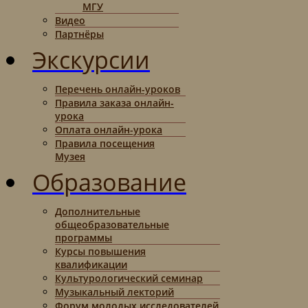
МГУ
Видео
Партнёры
Экскурсии
Перечень онлайн-уроков
Правила заказа онлайн-
урока
Оплата онлайн-урока
Правила посещения
Музея
Образование
Дополнительные
общеобразовательные
программы
Курсы повышения
квалификации
Культурологический семинар
Музыкальный лекторий
Форум молодых исследователей