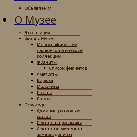
Объявления
О Музее
Экспозиция
Фонды Музея
Монографические
палеонтологические
коллекции
Фианиты
Список фианитов
Аметисты
Бирюза
Малахиты
Янтарь
Яшмы
Структура
Административный
состав
Сектор геодинамики
Сектор космического
землеведения и