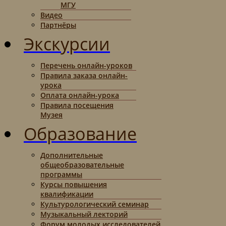
МГУ
Видео
Партнёры
Экскурсии
Перечень онлайн-уроков
Правила заказа онлайн-
урока
Оплата онлайн-урока
Правила посещения
Музея
Образование
Дополнительные
общеобразовательные
программы
Курсы повышения
квалификации
Культурологический семинар
Музыкальный лекторий
Форум молодых исследователей