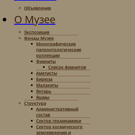
Объявления
О Музее
Экспозиция
Фонды Музея
Монографические
палеонтологические
коллекции
Фианиты
Список фианитов
Аметисты
Бирюза
Малахиты
Янтарь
Яшмы
Структура
Административный
состав
Сектор геодинамики
Сектор космического
землеведения и