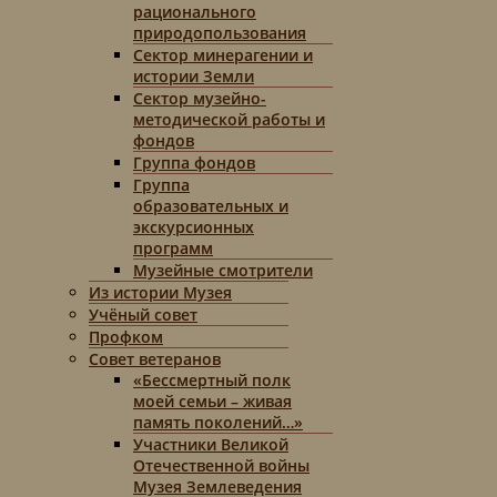
рационального
природопользования
Сектор минерагении и
истории Земли
Сектор музейно-
методической работы и
фондов
Группа фондов
Группа
образовательных и
экскурсионных
программ
Музейные смотрители
Из истории Музея
Учёный совет
Профком
Совет ветеранов
«Бессмертный полк
моей семьи – живая
память поколений…»
Участники Великой
Отечественной войны
Музея Землеведения