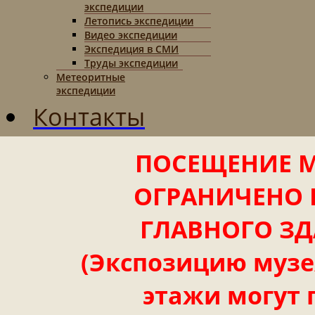
экспедиции
Летопись экспедиции
Видео экспедиции
Экспедиция в СМИ
Труды экспедиции
Метеоритные
экспедиции
Контакты
ПОСЕЩЕНИЕ М
ОГРАНИЧЕНО 
ГЛАВНОГО ЗД
(Экспозицию музея
этажи могут 