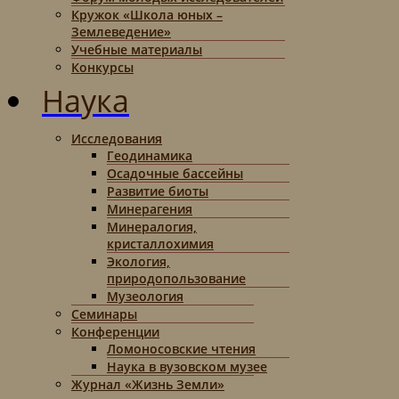
Кружок «Школа юных –
Землеведение»
Учебные материалы
Конкурсы
Наука
Исследования
Геодинамика
Осадочные бассейны
Развитие биоты
Минерагения
Минералогия,
кристаллохимия
Экология,
природопользование
Музеология
Семинары
Конференции
Ломоносовские чтения
Наука в вузовском музее
Журнал «Жизнь Земли»