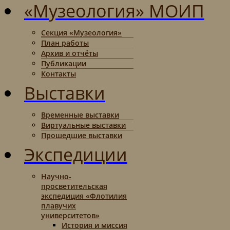
«Музеология» МОИП
Секция «Музеология»
План работы
Архив и отчёты
Публикации
Контакты
Выставки
Временные выставки
Виртуальные выставки
Прошедшие выставки
Экспедиции
Научно-
просветительская
экспедиция «Флотилия
плавучих
университетов»
История и миссия