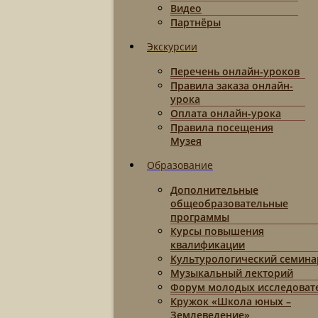
Видео
Партнёры
Экскурсии
Перечень онлайн-уроков
Правила заказа онлайн-
урока
Оплата онлайн-урока
Правила посещения
Музея
Образование
Дополнительные
общеобразовательные
программы
Курсы повышения
квалификации
Культурологический семина
Музыкальный лекторий
Форум молодых исследоват
Кружок «Школа юных –
Землеведение»