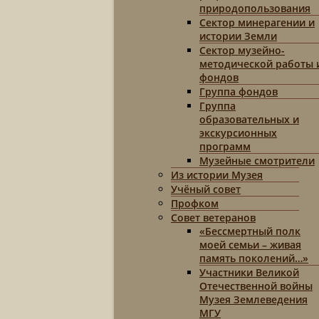
природопользования
Сектор минерагении и
истории Земли
Сектор музейно-
методической работы 
фондов
Группа фондов
Группа
образовательных и
экскурсионных
программ
Музейные смотрители
Из истории Музея
Учёный совет
Профком
Совет ветеранов
«Бессмертный полк
моей семьи – живая
память поколений…»
Участники Великой
Отечественной войны
Музея Землеведения
МГУ