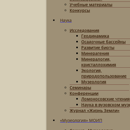
Учебные материалы
Конкурсы
Наука
Исследования
Геодинамика
Осадочные бассейны
Развитие биоты
Минерагения
Минералогия,
кристаллохимия
Экология,
природопользование
Музеология
Семинары
Конференции
Ломоносовские чтения
Наука в вузовском муз
Журнал «Жизнь Земли»
«Музеология» МОИП