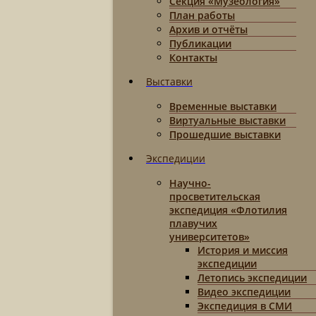
Секция «Музеология»
План работы
Архив и отчёты
Публикации
Контакты
Выставки
Временные выставки
Виртуальные выставки
Прошедшие выставки
Экспедиции
Научно-
просветительская
экспедиция «Флотилия
плавучих
университетов»
История и миссия
экспедиции
Летопись экспедиции
Видео экспедиции
Экспедиция в СМИ