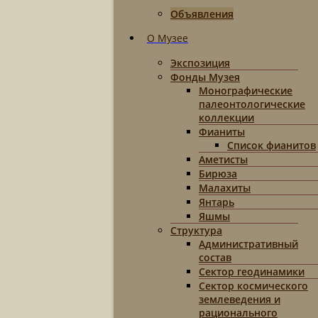
Объявления
О Музее
Экспозиция
Фонды Музея
Монографические
палеонтологические
коллекции
Фианиты
Список фианитов
Аметисты
Бирюза
Малахиты
Янтарь
Яшмы
Структура
Административный
состав
Сектор геодинамики
Сектор космического
землеведения и
рационального