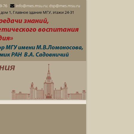
29-76
info@mes.msu.ru; dsp@mes.msu.ru
дом 1, Главное здание МГУ, этажи 24-31
ния