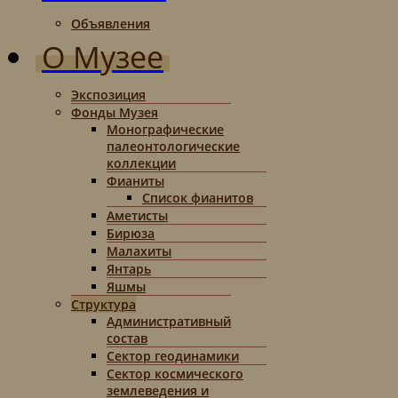
Объявления
О Музее
Экспозиция
Фонды Музея
Монографические
палеонтологические
коллекции
Фианиты
Список фианитов
Аметисты
Бирюза
Малахиты
Янтарь
Яшмы
Структура
Административный
состав
Сектор геодинамики
Сектор космического
землеведения и