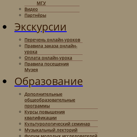
МГУ
Видео
Партнёры
Экскурсии
Перечень онлайн-уроков
Правила заказа онлайн-
урока
Оплата онлайн-урока
Правила посещения
Музея
Образование
Дополнительные
общеобразовательные
программы
Курсы повышения
квалификации
Культурологический семинар
Музыкальный лекторий
Форум молодых исследователей