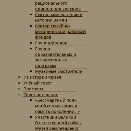
рационального
природопользования
Сектор минерагении и
истории Земли
Сектор музейно-
методической работы и
фондов
Группа фондов
Группа
образовательных и
экскурсионных
программ
Музейные смотрители
Из истории Музея
Учёный совет
Профком
Совет ветеранов
«Бессмертный полк
моей семьи – живая
память поколений…»
Участники Великой
Отечественной войны
Музея Землеведения