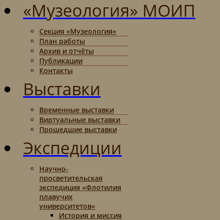
«Музеология» МОИП
Секция «Музеология»
План работы
Архив и отчёты
Публикации
Контакты
Выставки
Временные выставки
Виртуальные выставки
Прошедшие выставки
Экспедиции
Научно-
просветительская
экспедиция «Флотилия
плавучих
университетов»
История и миссия