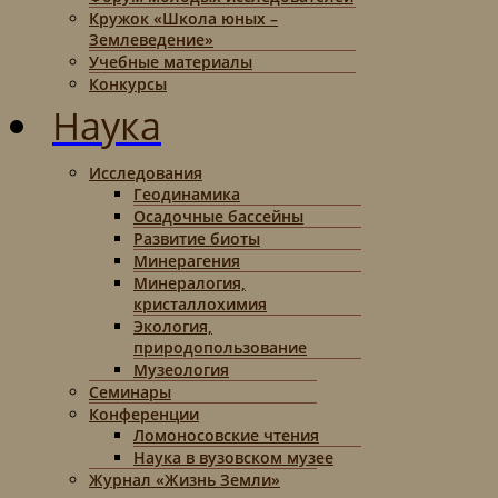
Кружок «Школа юных –
Землеведение»
Учебные материалы
Конкурсы
Наука
Исследования
Геодинамика
Осадочные бассейны
Развитие биоты
Минерагения
Минералогия,
кристаллохимия
Экология,
природопользование
Музеология
Семинары
Конференции
Ломоносовские чтения
Наука в вузовском музее
Журнал «Жизнь Земли»