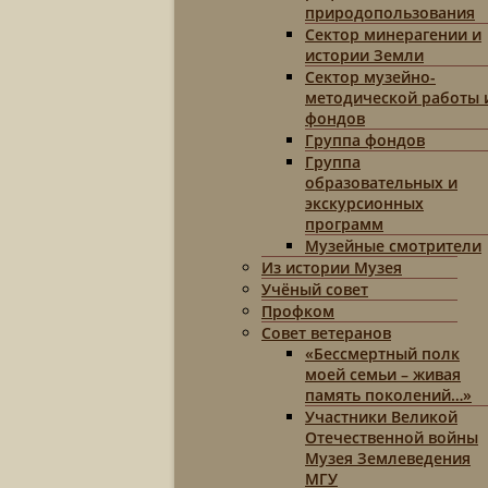
природопользования
Сектор минерагении и
истории Земли
Сектор музейно-
методической работы 
фондов
Группа фондов
Группа
образовательных и
экскурсионных
программ
Музейные смотрители
Из истории Музея
Учёный совет
Профком
Совет ветеранов
«Бессмертный полк
моей семьи – живая
память поколений…»
Участники Великой
Отечественной войны
Музея Землеведения
МГУ