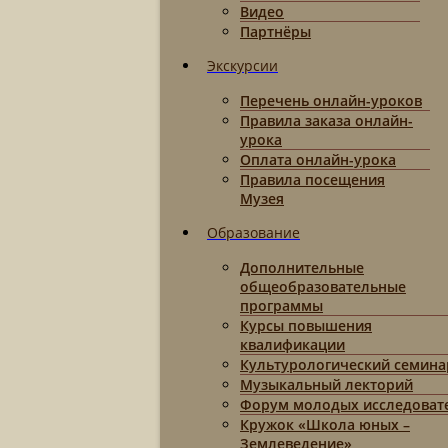
Видео
Партнёры
Экскурсии
Перечень онлайн-уроков
Правила заказа онлайн-
урока
Оплата онлайн-урока
Правила посещения
Музея
Образование
Дополнительные
общеобразовательные
программы
Курсы повышения
квалификации
Культурологический семина
Музыкальный лекторий
Форум молодых исследоват
Кружок «Школа юных –
Землеведение»