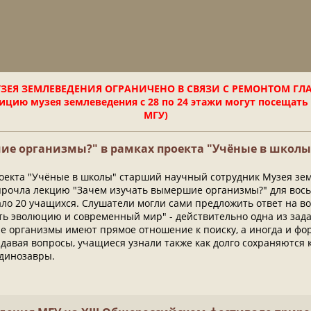
ЗЕЯ ЗЕМЛЕВЕДЕНИЯ ОГРАНИЧЕНО В СВЯЗИ С РЕМОНТОМ ГЛ
цию музея землеведения с 28 по 24 этажи могут посещать
МГУ)
ие организмы?" в рамках проекта "Учёные в школы
роекта "Учёные в школы" старший научный сотрудник Музея з
рочла лекцию "Зачем изучать вымершие организмы?" для вось
ло 20 учащихся. Слушатели могли сами предложить ответ на в
ть эволюцию и современный мир" - действительно одна из зада
мые организмы имеют прямое отношение к поиску, а иногда и ф
давая вопросы, учащиеся узнали также как долго сохраняются к
динозавры.