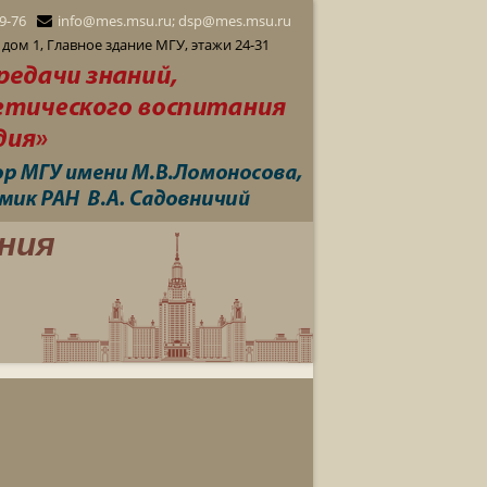
29-76
info@mes.msu.ru; dsp@mes.msu.ru
дом 1, Главное здание МГУ, этажи 24-31
ния