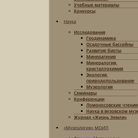
Учебные материалы
Конкурсы
Наука
Исследования
Геодинамика
Осадочные бассейны
Развитие биоты
Минерагения
Минералогия,
кристаллохимия
Экология,
природопользование
Музеология
Семинары
Конференции
Ломоносовские чтения
Наука в вузовском муз
Журнал «Жизнь Земли»
«Музеология» МОИП