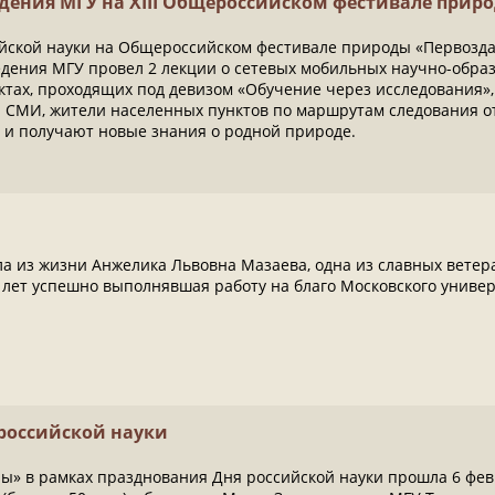
ения МГУ на XIII Общероссийском фестивале прир
ийской науки на Общероссийском фестивале природы «Первозда
дения МГУ провел 2 лекции о сетевых мобильных научно-образ
тах, проходящих под девизом «Обучение через исследования», 
и СМИ, жители населенных пунктов по маршрутам следования о
 и получают новые знания о родной природе.
ла из жизни Анжелика Львовна Мазаева, одна из славных вете
 лет успешно выполнявшая работу на благо Московского универ
российской науки
ы» в рамках празднования Дня российской науки прошла 6 фев