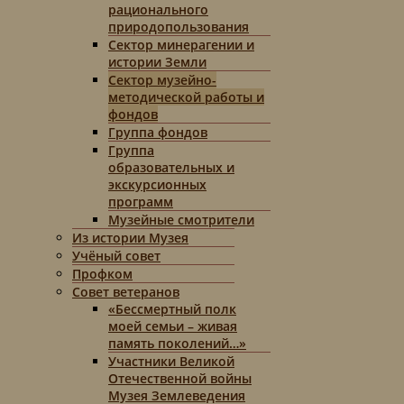
рационального
природопользования
Сектор минерагении и
истории Земли
Сектор музейно-
методической работы и
фондов
Группа фондов
Группа
образовательных и
экскурсионных
программ
Музейные смотрители
Из истории Музея
Учёный совет
Профком
Совет ветеранов
«Бессмертный полк
моей семьи – живая
память поколений…»
Участники Великой
Отечественной войны
Музея Землеведения