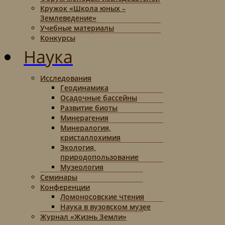
Кружок «Школа юных –
Землеведение»
Учебные материалы
Конкурсы
Наука
Исследования
Геодинамика
Осадочные бассейны
Развитие биоты
Минерагения
Минералогия,
кристаллохимия
Экология,
природопользование
Музеология
Семинары
Конференции
Ломоносовские чтения
Наука в вузовском музее
Журнал «Жизнь Земли»