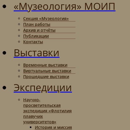
«Музеология» МОИП
Секция «Музеология»
План работы
Архив и отчёты
Публикации
Контакты
Выставки
Временные выставки
Виртуальные выставки
Прошедшие выставки
Экспедиции
Научно-
просветительская
экспедиция «Флотилия
плавучих
университетов»
История и миссия