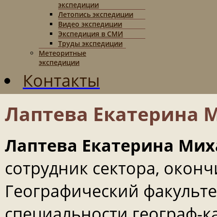
экспедиции
Летопись экспедиции
Видео экспедиции
Экспедиция в СМИ
Труды экспедиции
Метеоритные
экспедиции
Контакты
Лаптева Екатерина 
Лаптева Екатерина Ми
сотрудник сектора, окончи
Географический факульте
специальности географ-к