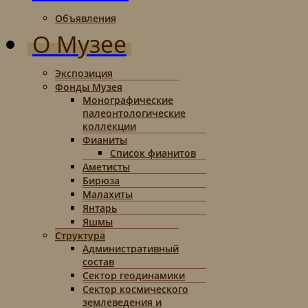
Объявления
О Музее
Экспозиция
Фонды Музея
Монографические
палеонтологические
коллекции
Фианиты
Список фианитов
Аметисты
Бирюза
Малахиты
Янтарь
Яшмы
Структура
Административный
состав
Сектор геодинамики
Сектор космического
землеведения и