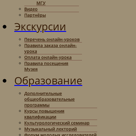
МГУ
Видео
Партнёры
Экскурсии
Перечень онлайн-уроков
Правила заказа онлайн-
урока
Оплата онлайн-урока
Правила посещения
Музея
Образование
Дополнительные
общеобразовательные
программы
Курсы повышения
квалификации
Культурологический семинар
Музыкальный лекторий
Форум молодых исследователей