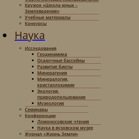
Кружок «Школа юных –
Землеведение»
Учебные материалы
Конкурсы
Наука
Исследования
Геодинамика
Осадочные бассейны
Развитие биоты
Минерагения
Минералогия,
кристаллохимия
Экология,
природопользование
Музеология
Семинары
Конференции
Ломоносовские чтения
Наука в вузовском музее
Журнал «Жизнь Земли»