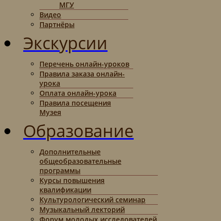
МГУ
Видео
Партнёры
Экскурсии
Перечень онлайн-уроков
Правила заказа онлайн-
урока
Оплата онлайн-урока
Правила посещения
Музея
Образование
Дополнительные
общеобразовательные
программы
Курсы повышения
квалификации
Культурологический семинар
Музыкальный лекторий
Форум молодых исследователей