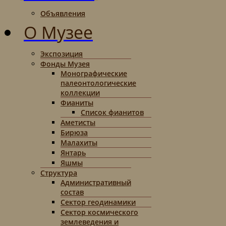
Объявления
О Музее
Экспозиция
Фонды Музея
Монографические
палеонтологические
коллекции
Фианиты
Список фианитов
Аметисты
Бирюза
Малахиты
Янтарь
Яшмы
Структура
Административный
состав
Сектор геодинамики
Сектор космического
землеведения и