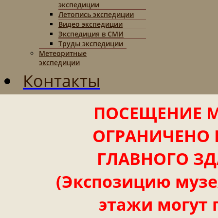
экспедиции
Летопись экспедиции
Видео экспедиции
Экспедиция в СМИ
Труды экспедиции
Метеоритные
экспедиции
Контакты
ПОСЕЩЕНИЕ М
ОГРАНИЧЕНО 
ГЛАВНОГО ЗД
(Экспозицию музея
этажи могут 