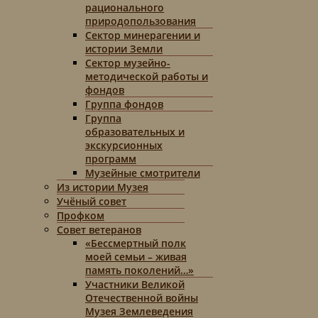
рационального
природопользования
Сектор минерагении и
истории Земли
Сектор музейно-
методической работы и
фондов
Группа фондов
Группа
образовательных и
экскурсионных
программ
Музейные смотрители
Из истории Музея
Учёный совет
Профком
Совет ветеранов
«Бессмертный полк
моей семьи – живая
память поколений…»
Участники Великой
Отечественной войны
Музея Землеведения