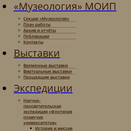
«Музеология» МОИП
Секция «Музеология»
План работы
Архив и отчёты
Публикации
Контакты
Выставки
Временные выставки
Виртуальные выставки
Прошедшие выставки
Экспедиции
Научно-
просветительская
экспедиция «Флотилия
плавучих
университетов»
История и миссия