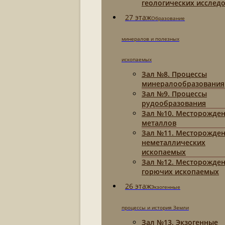
геологических исслед
27 этаж
Образование
минералов и полезных
ископаемых
Зал №8. Процессы
минералообразования
Зал №9. Процессы
рудообразования
Зал №10. Месторожде
металлов
Зал №11. Месторожде
неметаллических
ископаемых
Зал №12. Месторожде
горючих ископаемых
26 этаж
Экзогенные
процессы и история Земли
Зал №13. Экзогенные