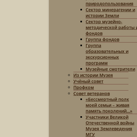
природопользования
Сектор минерагении и
истории Земли
Сектор музейно-
методической работы 
фондов
Группа фондов
Группа
образовательных и
экскурсионных
программ
Музейные смотрители
Из истории Музея
Учёный совет
Профком
Совет ветеранов
«Бессмертный полк
моей семьи – живая
память поколений…»
Участники Великой
Отечественной войны
Музея Землеведения
МГУ