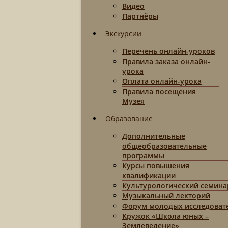
Видео
Партнёры
Экскурсии
Перечень онлайн-уроков
Правила заказа онлайн-
урока
Оплата онлайн-урока
Правила посещения
Музея
Образование
Дополнительные
общеобразовательные
программы
Курсы повышения
квалификации
Культурологический семина
Музыкальный лекторий
Форум молодых исследоват
Кружок «Школа юных –
Землеведение»