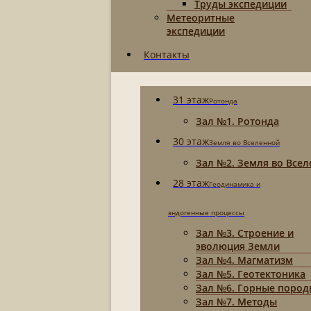
Труды экспедиции
Метеоритные
экспедиции
Контакты
31 этаж
Ротонда
Зал №1. Ротонда
30 этаж
Земля во Вселенной
Зал №2. Земля во Все
28 этаж
Геодинамика и
эндогенные процессы
Зал №3. Строение и
эволюция Земли
Зал №4. Магматизм
Зал №5. Геотектоника
Зал №6. Горные пород
Зал №7. Методы