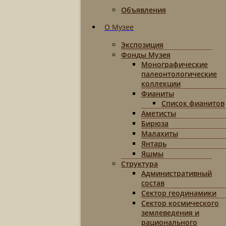
Объявления
О Музее
Экспозиция
Фонды Музея
Монографические
палеонтологические
коллекции
Фианиты
Список фианитов
Аметисты
Бирюза
Малахиты
Янтарь
Яшмы
Структура
Административный
состав
Сектор геодинамики
Сектор космического
землеведения и
рационального