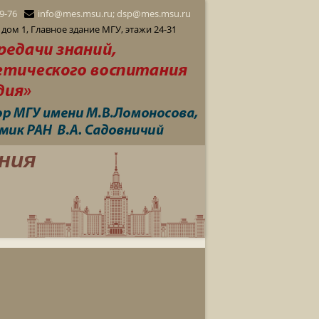
29-76
info@mes.msu.ru; dsp@mes.msu.ru
дом 1, Главное здание МГУ, этажи 24-31
ния