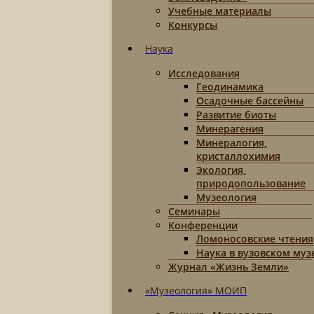
Учебные материалы
Конкурсы
Наука
Исследования
Геодинамика
Осадочные бассейны
Развитие биоты
Минерагения
Минералогия,
кристаллохимия
Экология,
природопользование
Музеология
Семинары
Конференции
Ломоносовские чтения
Наука в вузовском муз
Журнал «Жизнь Земли»
«Музеология» МОИП