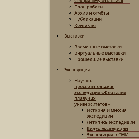
Секция «Музеология»
План работы
Архив и отчёты
Публикации
Контакты
Выставки
Временные выставки
Виртуальные выставки
Прошедшие выставки
Экспедиции
Научно-
просветительская
экспедиция «Флотилия
плавучих
университетов»
История и миссия
экспедиции
Летопись экспедиции
Видео экспедиции
Экспедиция в СМИ