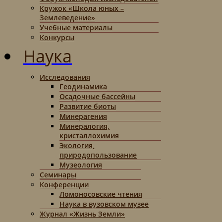
Кружок «Школа юных –
Землеведение»
Учебные материалы
Конкурсы
Наука
Исследования
Геодинамика
Осадочные бассейны
Развитие биоты
Минерагения
Минералогия,
кристаллохимия
Экология,
природопользование
Музеология
Семинары
Конференции
Ломоносовские чтения
Наука в вузовском музее
Журнал «Жизнь Земли»