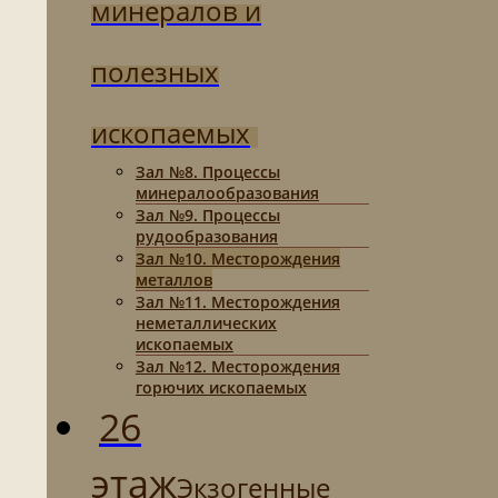
минералов и
полезных
ископаемых
Зал №8. Процессы
минералообразования
Зал №9. Процессы
рудообразования
Зал №10. Месторождения
металлов
Зал №11. Месторождения
неметаллических
ископаемых
Зал №12. Месторождения
горючих ископаемых
26
этаж
Экзогенные