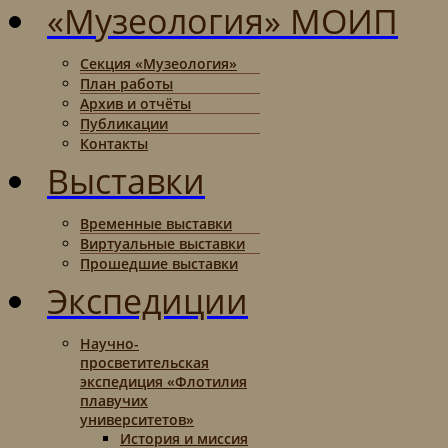
«Музеология» МОИП
Секция «Музеология»
План работы
Архив и отчёты
Публикации
Контакты
Выставки
Временные выставки
Виртуальные выставки
Прошедшие выставки
Экспедиции
Научно-
просветительская
экспедиция «Флотилия
плавучих
университетов»
История и миссия