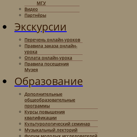
МГУ
Видео
Партнёры
Экскурсии
Перечень онлайн-уроков
Правила заказа онлайн-
урока
Оплата онлайн-урока
Правила посещения
Музея
Образование
Дополнительные
общеобразовательные
программы
Курсы повышения
квалификации
Культурологический семинар
Музыкальный лекторий
Форум молодых исследователей