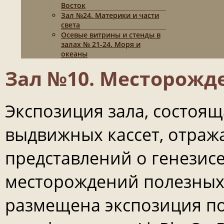
Восток
Зал №24. Материки и части
света
Осевые витрины и стенды в
залах № 21-24. Моря и
океаны
Зал №10. Месторожд
Экспозиция зала, состоящ
выдвижных кассет, отраж
представлений о генезис
месторождений полезных 
размещена экспозиция по