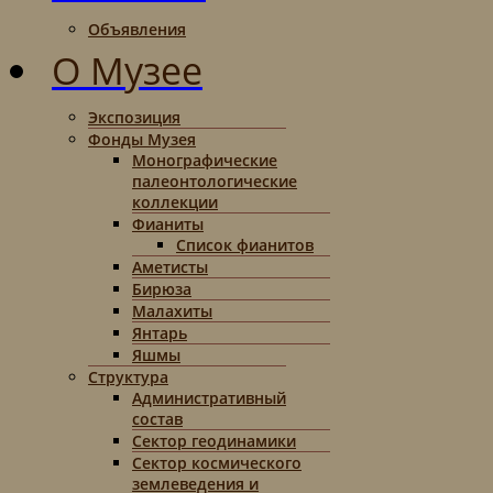
Объявления
О Музее
Экспозиция
Фонды Музея
Монографические
палеонтологические
коллекции
Фианиты
Список фианитов
Аметисты
Бирюза
Малахиты
Янтарь
Яшмы
Структура
Административный
состав
Сектор геодинамики
Сектор космического
землеведения и