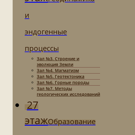
и
эндогенные
процессы
Зал №3. Строение и
эволюция Земли
Зал №4. Магматизм
Зал №5. Геотектоника
Зал №6. Горные породы
Зал №7. Методы
геологических исследований
27
этаж
Образование