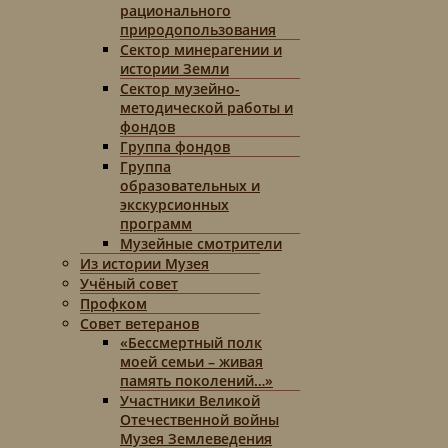
рационального
природопользования
Сектор минерагении и
истории Земли
Сектор музейно-
методической работы и
фондов
Группа фондов
Группа
образовательных и
экскурсионных
программ
Музейные смотрители
Из истории Музея
Учёный совет
Профком
Совет ветеранов
«Бессмертный полк
моей семьи – живая
память поколений…»
Участники Великой
Отечественной войны
Музея Землеведения