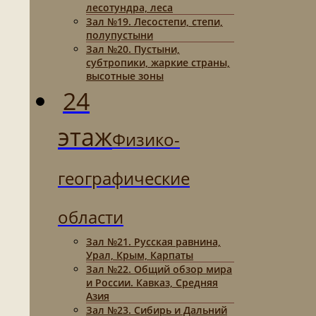
лесотундра, леса
Зал №19. Лесостепи, степи,
полупустыни
Зал №20. Пустыни,
субтропики, жаркие страны,
высотные зоны
24
этаж
Физико-
географические
области
Зал №21. Русская равнина,
Урал, Крым, Карпаты
Зал №22. Общий обзор мира
и России. Кавказ, Средняя
Азия
Зал №23. Сибирь и Дальний